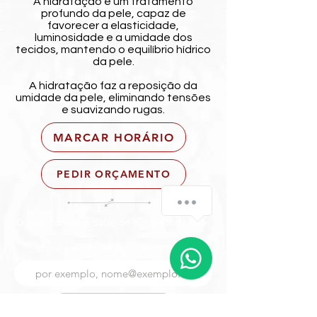
A hidratação é um tratamento
profundo da pele, capaz de
favorecer a elasticidade,
luminosidade e a umidade dos
tecidos, mantendo o equilíbrio hídrico
da pele.
A hidratação faz a reposição da
umidade da pele, eliminando tensões
e suavizando rugas.
MARCAR HORÁRIO
PEDIR ORÇAMENTO
O mais completo Salão de beleza zona leste
Insira seu endereço de email
Inscrever