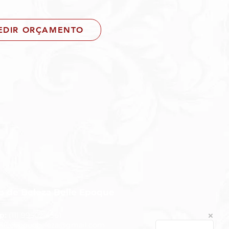
EDIR ORÇAMENTO
to de Beleza Belle Epoque
p:
(11) 99502-4561
elleepoquebeleza@gmail.com