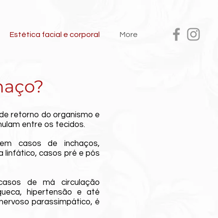
Estética facial e corporal
More
haço?
o de retorno do organismo e
mulam entre os tecidos.
 em casos de inchaços,
 linfático, casos pré e pós
asos de má circulação
queca, hipertensão e até
 nervoso parassimpático, é