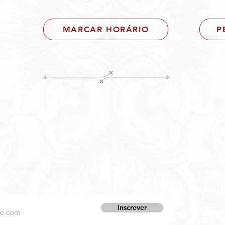
MARCAR HORÁRIO
P
O mais completo Salão de beleza zona leste
Institu
Inscrever
Whatsap
E-mail:
b